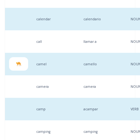
calendar
calendario
NOU
call
llamar a
NOU
camel
camello
NOU
camera
camera
NOU
camp
acampar
VERB
camping
camping
NOU