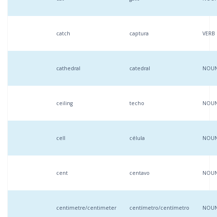
catch
captura
VERB
cathedral
catedral
NOU
ceiling
techo
NOU
cell
célula
NOU
cent
centavo
NOU
centimetre/centimeter
centímetro/centímetro
NOU