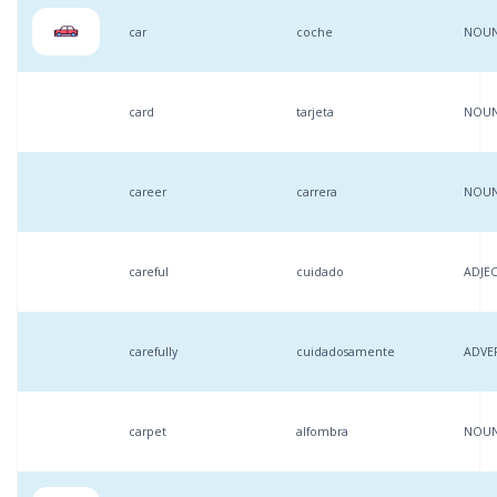
car
coche
NOU
card
tarjeta
NOU
career
carrera
NOU
careful
cuidado
ADJEC
carefully
cuidadosamente
ADVE
carpet
alfombra
NOU