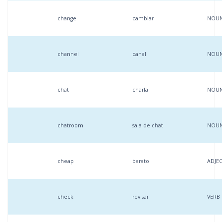
change
cambiar
NOU
channel
canal
NOU
chat
charla
NOU
chatroom
sala de chat
NOU
cheap
barato
ADJEC
check
revisar
VERB