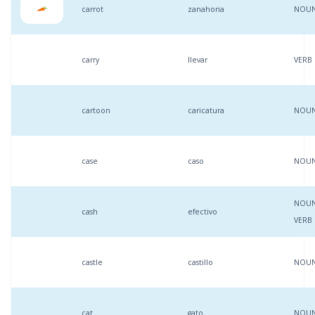
carrot
zanahoria
NOU
carry
llevar
VERB
cartoon
caricatura
NOU
case
caso
NOU
NOUN
cash
efectivo
VERB
castle
castillo
NOU
cat
gato
NOU