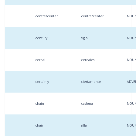
centre/center
centre/center
NOU
century
siglo
NOU
cereal
cereales
NOU
certainly
ciertamente
ADVE
chain
cadena
NOU
chair
silla
NOU