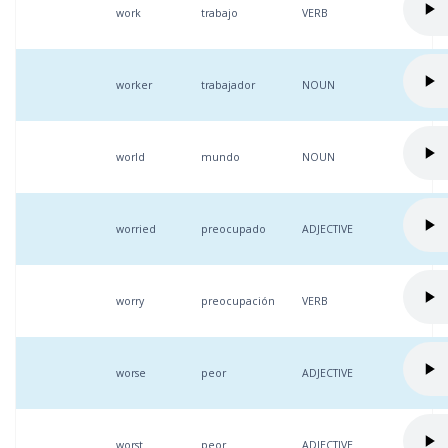
work
trabajo
VERB
worker
trabajador
NOUN
world
mundo
NOUN
worried
preocupado
ADJECTIVE
worry
preocupación
VERB
worse
peor
ADJECTIVE
worst
peor
ADJECTIVE