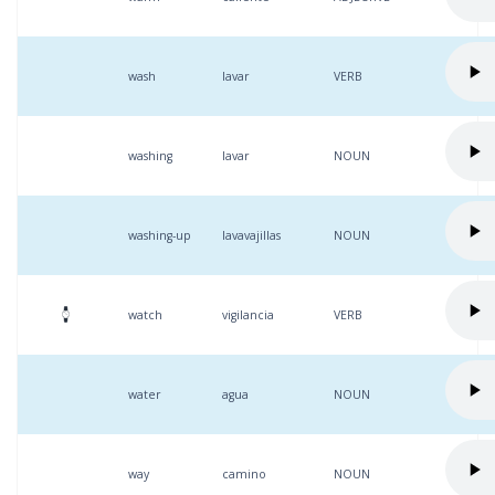
wash
lavar
VERB
washing
lavar
NOUN
washing-up
lavavajillas
NOUN
watch
vigilancia
VERB
water
agua
NOUN
way
camino
NOUN