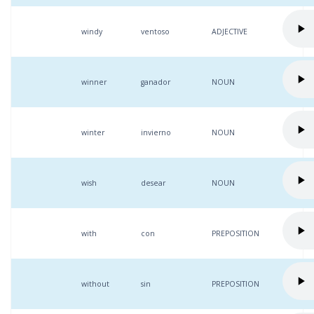
windy
ventoso
ADJECTIVE
winner
ganador
NOUN
winter
invierno
NOUN
wish
desear
NOUN
with
con
PREPOSITION
without
sin
PREPOSITION