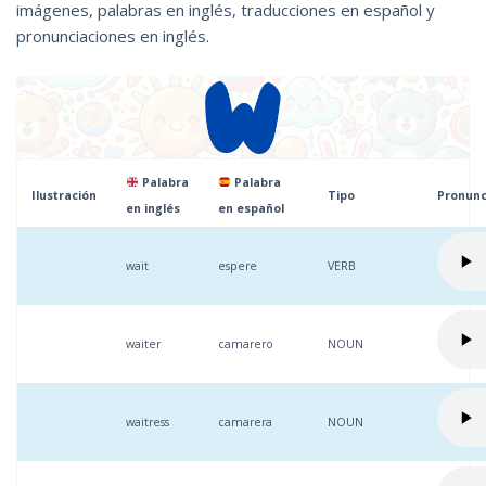
imágenes, palabras en inglés, traducciones en español y
pronunciaciones en inglés.
Palabra
Palabra
Ilustración
Tipo
Pronunc
en inglés
en español
wait
espere
VERB
waiter
camarero
NOUN
waitress
camarera
NOUN