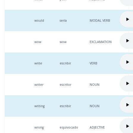
would
sería
MODAL VERB
wow
wow
EXCLAMATION
write
escribir
VERB
writer
escritor
NOUN
writing
escribir
NOUN
wrong
equivocado
ADJECTIVE