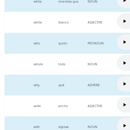
while
mientras que
NOUN
white
blanco
ADJECTIVE
who
quien
PRONOUN
whole
todo
NOUN
why
qué
ADVERB
wide
ancho
ADJECTIVE
wife
esposa
NOUN