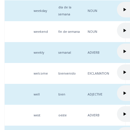
día de la
weekday
NOUN
semana
weekend
fin de semana
NOUN
weekly
semanal
ADVERB
welcome
bienvenido
EXCLAMATION
well
bien
ADJECTIVE
west
oeste
ADVERB