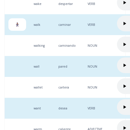
wake
despertar
VERB
walk
caminar
VERB
walking
caminando
NOUN
wall
pared
NOUN
wallet
cartera
NOUN
want
desea
VERB
warm
caliente
ADJECTIVE