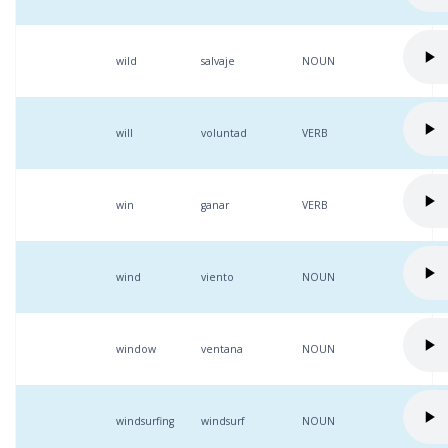
wild
salvaje
NOUN
will
voluntad
VERB
win
ganar
VERB
wind
viento
NOUN
window
ventana
NOUN
windsurfing
windsurf
NOUN