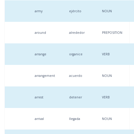
army
ejército
NOUN
around
alrededor
PREPOSITION
arrange
organice
VERB
arrangement
acuerdo
NOUN
arrest
detener
VERB
arrival
llegada
NOUN