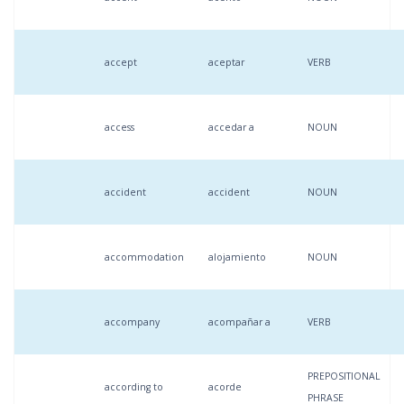
accept
aceptar
VERB
access
accedar a
NOUN
accident
accident
NOUN
accommodation
alojamiento
NOUN
accompany
acompañar a
VERB
PREPOSITIONAL
according to
acorde
PHRASE