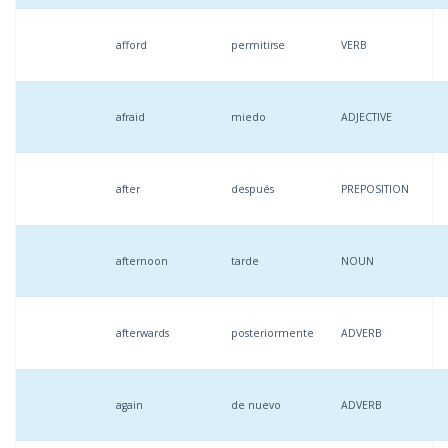
afford
permitirse
VERB
afraid
miedo
ADJECTIVE
after
después
PREPOSITION
afternoon
tarde
NOUN
afterwards
posteriormente
ADVERB
again
de nuevo
ADVERB