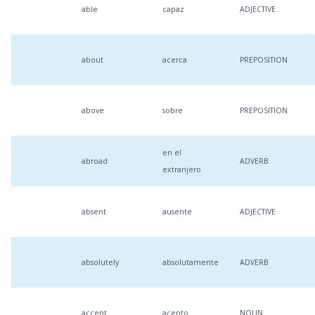
able
capaz
ADJECTIVE
about
acerca
PREPOSITION
above
sobre
PREPOSITION
en el
abroad
ADVERB
extranjero
absent
ausente
ADJECTIVE
absolutely
absolutamente
ADVERB
accent
acento
NOUN