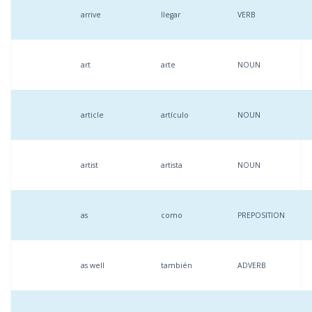
arrive
llegar
VERB
art
arte
NOUN
article
artículo
NOUN
artist
artista
NOUN
as
como
PREPOSITION
as well
también
ADVERB