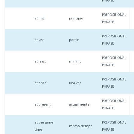
PHRASE
PREPOSITIONAL
at first
principio
PHRASE
PREPOSITIONAL
at last
por fin
PHRASE
PREPOSITIONAL
at least
mínimo
PHRASE
PREPOSITIONAL
at once
una vez
PHRASE
PREPOSITIONAL
at present
actualmente
PHRASE
at the same
PREPOSITIONAL
mismo tiempo
time
PHRASE