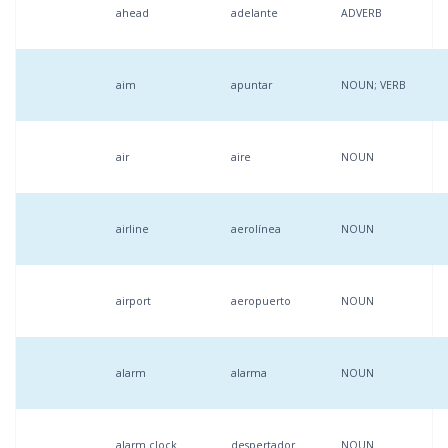
ahead
adelante
ADVERB
aim
apuntar
NOUN; VERB
air
aire
NOUN
airline
aerolínea
NOUN
airport
aeropuerto
NOUN
alarm
alarma
NOUN
alarm clock
despertador
NOUN