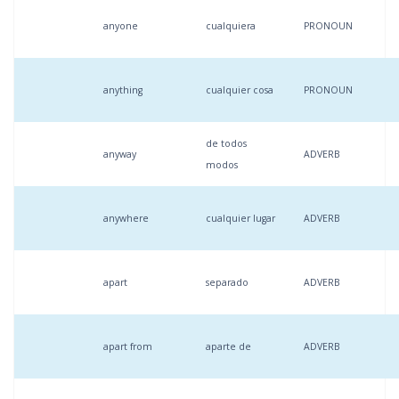
anyone
cualquiera
PRONOUN
anything
cualquier cosa
PRONOUN
de todos
anyway
ADVERB
modos
anywhere
cualquier lugar
ADVERB
apart
separado
ADVERB
apart from
aparte de
ADVERB