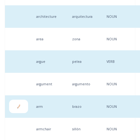
architecture
arquitectura
NOUN
area
zona
NOUN
argue
pelea
VERB
argument
argumento
NOUN
arm
brazo
NOUN
armchair
sillón
NOUN