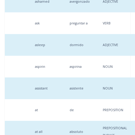
ashamed
avergonzado
ADJECTIVE
ask
preguntar a
VERB
asleep
dormido
ADJECTIVE
aspirin
aspirina
NOUN
assistant
asistente
NOUN
at
de
PREPOSITION
PREPOSITIONAL
at all
absoluto