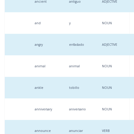
ancient
antiguo
ADJECTIVE
and
y
NOUN
angry
enfadado
ADJECTIVE
animal
animal
NOUN
ankle
tobillo
NOUN
anniversary
aniversario
NOUN
announce
anunciar
VERB