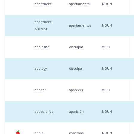
apartment
apartamento
NOUN
apartment
apartamentos
NOUN
building
apologise
disculpas
VERB
apology
disculpa
NOUN
appear
aparecer
VERB
appearance
aparición
NOUN
apple
manzana
NOUN