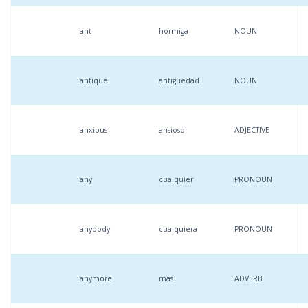
ant
hormiga
NOUN
antique
antigüedad
NOUN
anxious
ansioso
ADJECTIVE
any
cualquier
PRONOUN
anybody
cualquiera
PRONOUN
anymore
más
ADVERB