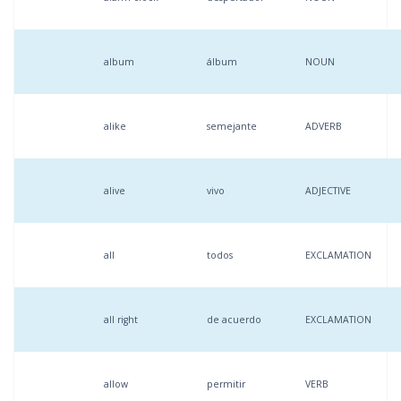
album
álbum
NOUN
alike
semejante
ADVERB
alive
vivo
ADJECTIVE
all
todos
EXCLAMATION
all right
de acuerdo
EXCLAMATION
allow
permitir
VERB