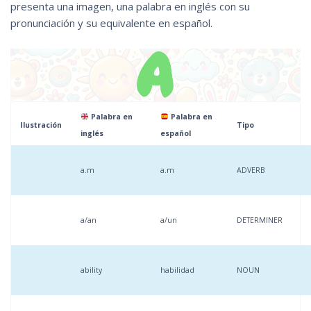
presenta una imagen, una palabra en inglés con su
pronunciación y su equivalente en español.
Palabra en
Palabra en
Ilustración
Tipo
inglés
español
a.m
a.m
ADVERB
a/an
a/un
DETERMINER
ability
habilidad
NOUN