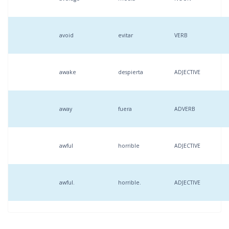
avoid
evitar
VERB
awake
despierta
ADJECTIVE
away
fuera
ADVERB
awful
horrible
ADJECTIVE
awful.
horrible.
ADJECTIVE