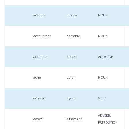
account
cuenta
NOUN
accountant
contable
NOUN
accurate
preciso
ADJECTIVE
ache
dolor
NOUN
achieve
lograr
VERB
ADVERB;
across
a través de
PREPOSITION