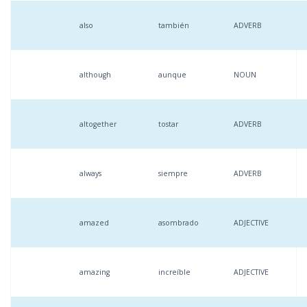
also
también
ADVERB
although
aunque
NOUN
altogether
tostar
ADVERB
always
siempre
ADVERB
amazed
asombrado
ADJECTIVE
amazing
increíble
ADJECTIVE