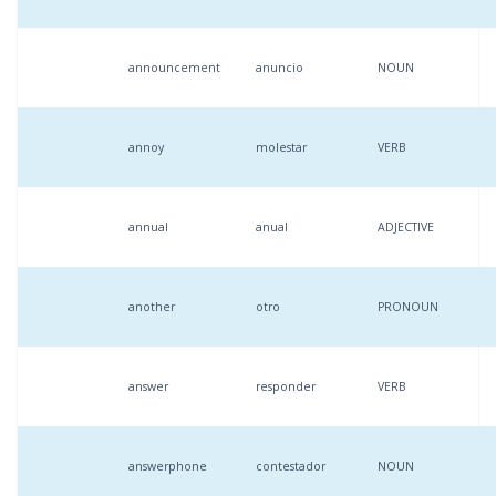
announcement
anuncio
NOUN
annoy
molestar
VERB
annual
anual
ADJECTIVE
another
otro
PRONOUN
answer
responder
VERB
answerphone
contestador
NOUN