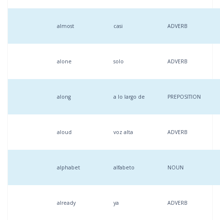
almost
casi
ADVERB
alone
solo
ADVERB
along
a lo largo de
PREPOSITION
aloud
voz alta
ADVERB
alphabet
alfabeto
NOUN
already
ya
ADVERB