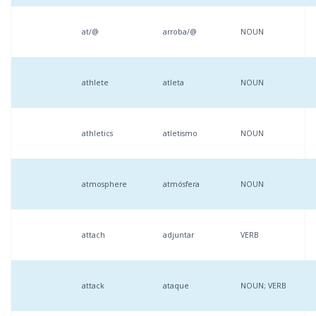
at/@
arroba/@
NOUN
athlete
atleta
NOUN
athletics
atletismo
NOUN
atmosphere
atmósfera
NOUN
attach
adjuntar
VERB
attack
ataque
NOUN; VERB