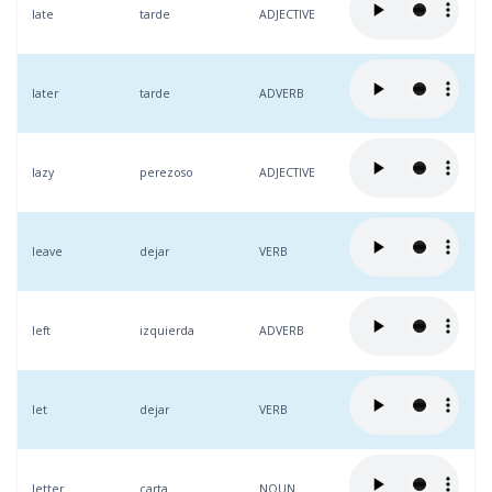
late
tarde
ADJECTIVE
later
tarde
ADVERB
lazy
perezoso
ADJECTIVE
leave
dejar
VERB
left
izquierda
ADVERB
let
dejar
VERB
letter
carta
NOUN