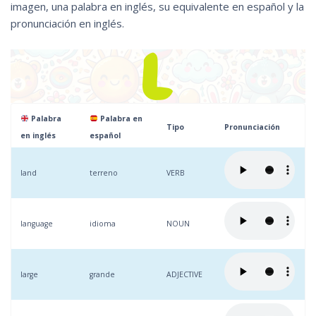
imagen, una palabra en inglés, su equivalente en español y la
pronunciación en inglés.
Palabra
Palabra en
Tipo
Pronunciación
en inglés
español
land
terreno
VERB
language
idioma
NOUN
large
grande
ADJECTIVE