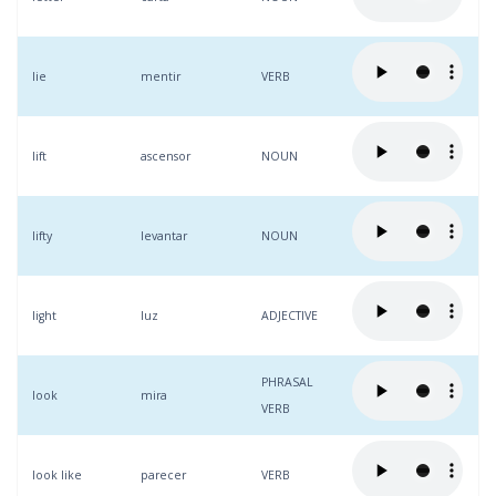
lie
mentir
VERB
lift
ascensor
NOUN
lifty
levantar
NOUN
light
luz
ADJECTIVE
PHRASAL
look
mira
VERB
look like
parecer
VERB