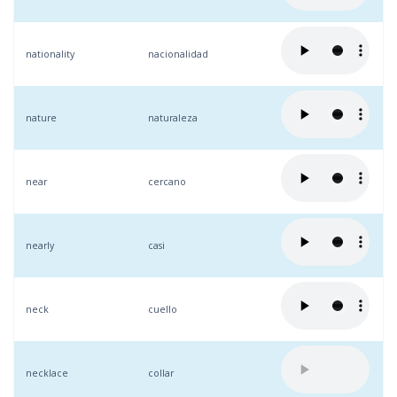
nationality
nacionalidad
nature
naturaleza
near
cercano
nearly
casi
neck
cuello
necklace
collar