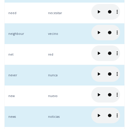
need
necesitar
neighbour
vecino
net
red
never
nunca
new
nuevo
news
noticias