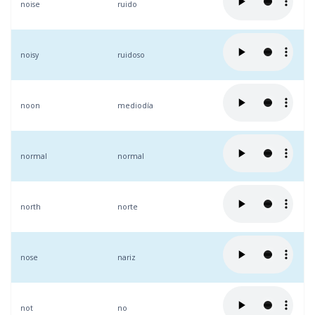
noise
ruido
noisy
ruidoso
noon
mediodía
normal
normal
north
norte
nose
nariz
not
no