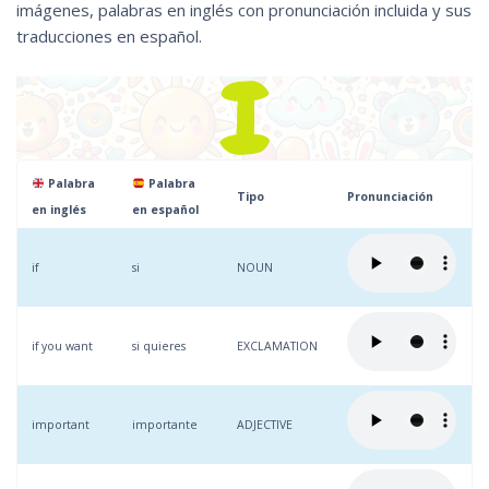
imágenes, palabras en inglés con pronunciación incluida y sus
traducciones en español.
Palabra
Palabra
Tipo
Pronunciación
en inglés
en español
if
si
NOUN
if you want
si quieres
EXCLAMATION
important
importante
ADJECTIVE