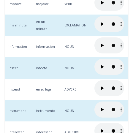
improve
mejorar
VERB
en un
in a minute
EXCLAMATION
minuto
information
información
NOUN
insect
insecto
NOUN
instead
en su lugar
ADVERB
instrument
instrumento
NOUN
interested
interesado
ADJECTIVE