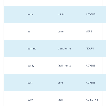
early
inicio
ADVERB
earn
gane
VERB
earring
pendiente
NOUN
easily
fácilmente
ADVERB
east
este
ADVERB
easy
fácil
ADJECTIVE