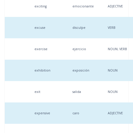
exciting
emocionante
ADJECTIVE
excuse
disculpe
VERB
exercise
ejercicio
NOUN; VERB
exhibition
exposición
NOUN
exit
salida
NOUN
expensive
caro
ADJECTIVE