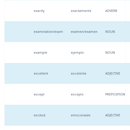
exactly
exactamente
ADVERB
examination/exam
examen/examen
NOUN
example
ejemplo
NOUN
excellent
excelente
ADJECTIVE
except
excepto
PREPOSITION
excited
emocionado
ADJECTIVE