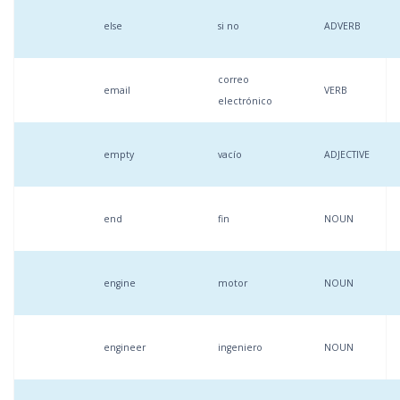
else
si no
ADVERB
correo
email
VERB
electrónico
empty
vacío
ADJECTIVE
end
fin
NOUN
engine
motor
NOUN
engineer
ingeniero
NOUN