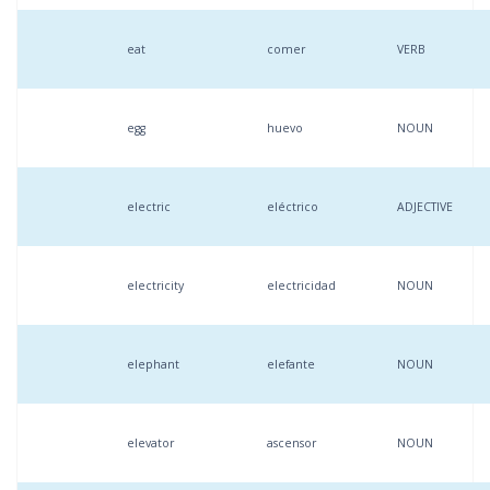
eat
comer
VERB
egg
huevo
NOUN
electric
eléctrico
ADJECTIVE
electricity
electricidad
NOUN
elephant
elefante
NOUN
elevator
ascensor
NOUN