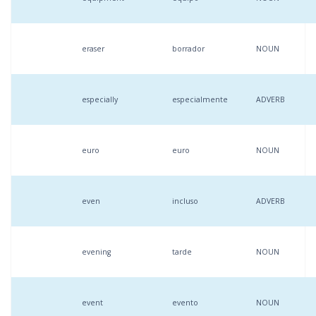
eraser
borrador
NOUN
especially
especialmente
ADVERB
euro
euro
NOUN
even
incluso
ADVERB
evening
tarde
NOUN
event
evento
NOUN