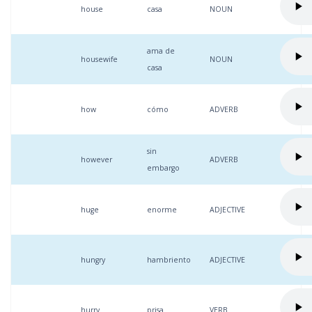
house
casa
NOUN
ama de
housewife
NOUN
casa
how
cómo
ADVERB
sin
however
ADVERB
embargo
huge
enorme
ADJECTIVE
hungry
hambriento
ADJECTIVE
hurry
prisa
VERB