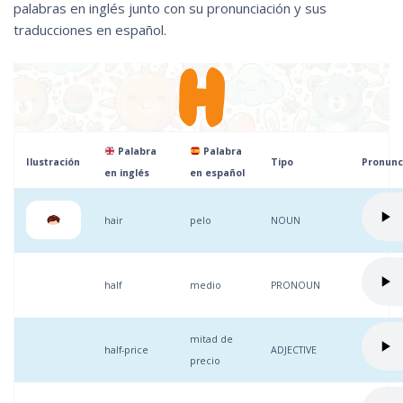
palabras en inglés junto con su pronunciación y sus
traducciones en español.
Palabra
Palabra
Ilustración
Tipo
Pronunc
en inglés
en español
hair
pelo
NOUN
half
medio
PRONOUN
mitad de
half-price
ADJECTIVE
precio