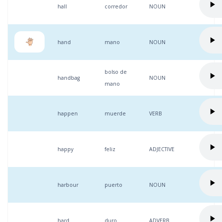
hall
corredor
NOUN
hand
mano
NOUN
bolso de
handbag
NOUN
mano
happen
muerde
VERB
happy
feliz
ADJECTIVE
harbour
puerto
NOUN
hard
duro
ADVERB