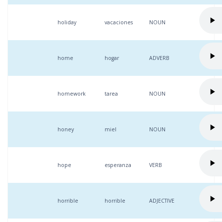
holiday
vacaciones
NOUN
home
hogar
ADVERB
homework
tarea
NOUN
honey
miel
NOUN
hope
esperanza
VERB
horrible
horrible
ADJECTIVE