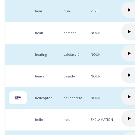
hear
oiga
VERB
heart
corazón
NOUN
heating
calefacción
NOUN
heavy
pesado
NOUN
helicopter
helicóptero
NOUN
hello
hola
EXCLAMATION