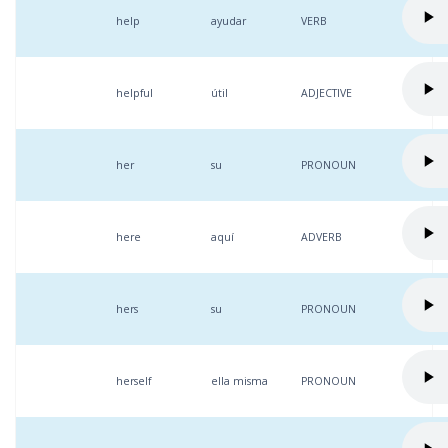
help
ayudar
VERB
helpful
útil
ADJECTIVE
her
su
PRONOUN
here
aquí
ADVERB
hers
su
PRONOUN
herself
ella misma
PRONOUN