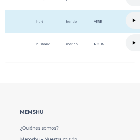
hurt
herido
VERB
husband
marido
NOUN
MEMSHU
¿Quiénes somos?
Memshu – Nuestra misión