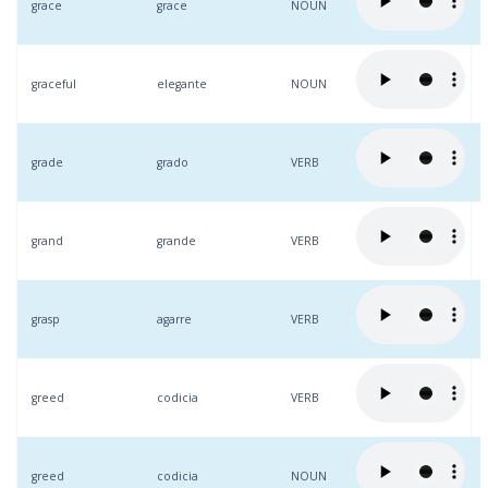
grace
grace
NOUN
graceful
elegante
NOUN
grade
grado
VERB
grand
grande
VERB
grasp
agarre
VERB
greed
codicia
VERB
greed
codicia
NOUN