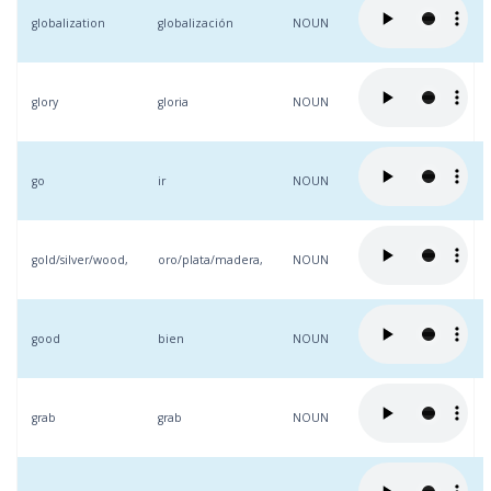
globalization
globalización
NOUN
glory
gloria
NOUN
go
ir
NOUN
gold/silver/wood,
oro/plata/madera,
NOUN
good
bien
NOUN
grab
grab
NOUN