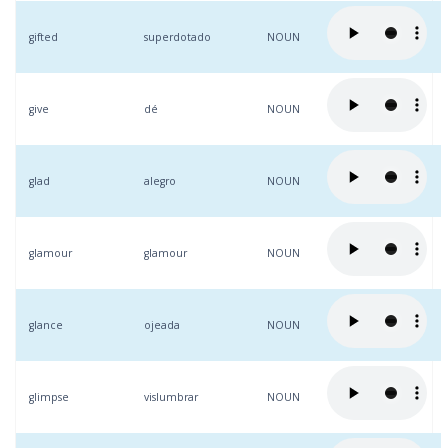
gifted
superdotado
NOUN
give
dé
NOUN
glad
alegro
NOUN
glamour
glamour
NOUN
glance
ojeada
NOUN
glimpse
vislumbrar
NOUN