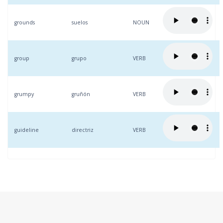
grounds
suelos
NOUN
group
grupo
VERB
grumpy
gruñón
VERB
guideline
directriz
VERB