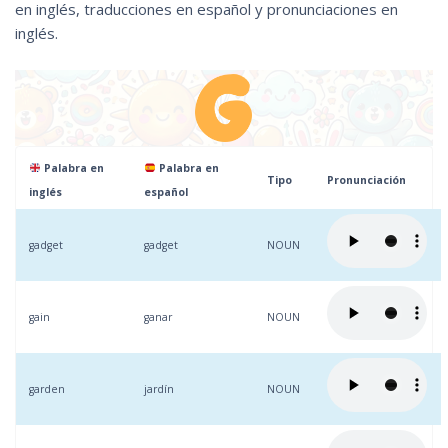
en inglés, traducciones en español y pronunciaciones en
inglés.
Palabra en
Palabra en
Tipo
Pronunciación
inglés
español
gadget
gadget
NOUN
gain
ganar
NOUN
garden
jardín
NOUN