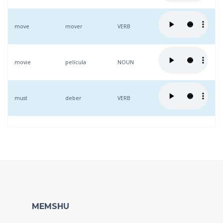
move
mover
VERB
movie
película
NOUN
must
deber
VERB
MEMSHU