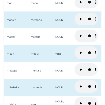
map
mapa
NOUN
market
mercado
NOUN
matter
materia
NOUN
mean
media
VERB
message
mensaje
NOUN
milkshake
malteada
NOUN
NOUN;
mistake
error