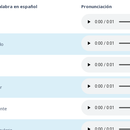
labra en español
Pronunciación
lo
ar
ante