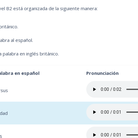
ivel B2 está organizada de la siguiente manera:
británico.
labra al español.
 palabra en inglés británico.
labra en español
Pronunciación
rsus
edad
s