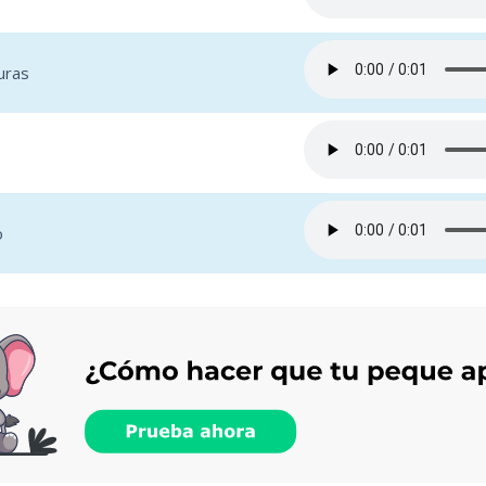
uras
o