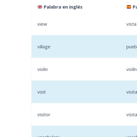
Palabra en inglés
Pa
view
vista
village
pueb
violin
violín
visit
visit
visitor
visit