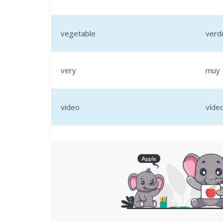
vegetable
verd
very
muy
video
víde