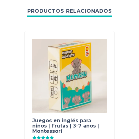
PRODUCTOS RELACIONADOS
Juegos en inglés para
Trans
niños | Frutas | 3-7 años |
niños
Montessori
Memsh
Valorado con
5.00
de 5